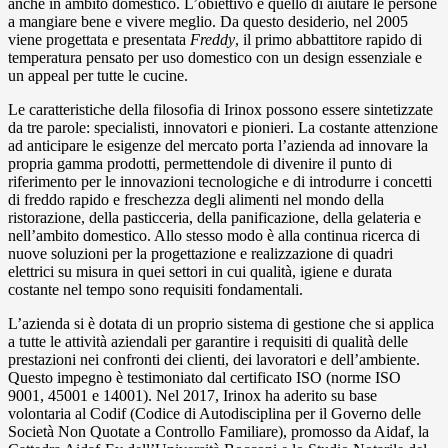
anche in ambito domestico. L’obiettivo è quello di aiutare le persone
a mangiare bene e vivere meglio. Da questo desiderio, nel 2005
viene progettata e presentata
Freddy
, il primo abbattitore rapido di
temperatura pensato per uso domestico con un design essenziale e
un appeal per tutte le cucine.
Le caratteristiche della filosofia di Irinox possono essere sintetizzate
da tre parole: specialisti, innovatori e pionieri. La costante attenzione
ad anticipare le esigenze del mercato porta l’azienda ad innovare la
propria gamma prodotti, permettendole di divenire il punto di
riferimento per le innovazioni tecnologiche e di introdurre i concetti
di freddo rapido e freschezza degli alimenti nel mondo della
ristorazione, della pasticceria, della panificazione, della gelateria e
nell’ambito domestico. Allo stesso modo è alla continua ricerca di
nuove soluzioni per la progettazione e realizzazione di quadri
elettrici su misura in quei settori in cui qualità, igiene e durata
costante nel tempo sono requisiti fondamentali.
L’azienda si è dotata di un proprio sistema di gestione che si applica
a tutte le attività aziendali per garantire i requisiti di qualità delle
prestazioni nei confronti dei clienti, dei lavoratori e dell’ambiente.
Questo impegno è testimoniato dal certificato ISO (norme ISO
9001, 45001 e 14001). Nel 2017, Irinox ha aderito su base
volontaria al Codif (Codice di Autodisciplina per il Governo delle
Società Non Quotate a Controllo Familiare), promosso da Aidaf, la