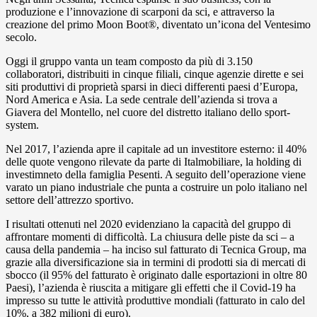
produzione e l’innovazione di scarponi da sci, e attraverso la
creazione del primo Moon Boot®, diventato un’icona del Ventesimo
secolo.
Oggi il gruppo vanta un team composto da più di 3.150
collaboratori, distribuiti in cinque filiali, cinque agenzie dirette e sei
siti produttivi di proprietà sparsi in dieci differenti paesi d’Europa,
Nord America e Asia. La sede centrale dell’azienda si trova a
Giavera del Montello, nel cuore del distretto italiano dello sport-
system.
Nel 2017, l’azienda apre il capitale ad un investitore esterno: il 40%
delle quote vengono rilevate da parte di Italmobiliare, la holding di
investimneto della famiglia Pesenti. A seguito dell’operazione viene
varato un piano industriale che punta a costruire un polo italiano nel
settore dell’attrezzo sportivo.
I risultati ottenuti nel 2020 evidenziano la capacità del gruppo di
affrontare momenti di difficoltà. La chiusura delle piste da sci – a
causa della pandemia – ha inciso sul fatturato di Tecnica Group, ma
grazie alla diversificazione sia in termini di prodotti sia di mercati di
sbocco (il 95% del fatturato è originato dalle esportazioni in oltre 80
Paesi), l’azienda è riuscita a mitigare gli effetti che il Covid-19 ha
impresso su tutte le attività produttive mondiali (fatturato in calo del
10%, a 382 milioni di euro).