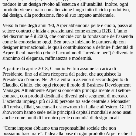
traduce in un design rivolto all’estetica e all’usabilità. Inoltre, ogni
prodotto viene curato con attenzione lungo tutto il ciclo produttivo,
dal design, alla produzione, fino al suo impatto ambientale.
Verso la fine degli anni ’90, Arper abbandona pelle e cuoio, passa al
settore contract e inizia a posizionarsi come azienda B2B. L’anno
del discrimine è il 2000, che coincide con la fondazione dell’azienda
come la conosciamo oggi. Ben presto iniziano le partnership con
designer internazionali, le quali contribuiscono a definire l’identità di
Arper, il cui marchio (che è l’acronimo di “arredare per”) è diventato
sinonimo di eleganza, raffinatezza e modernità.
A partire da aprile 2018, Claudio Feltrin assume la carica di
Presidente, fino ad allora ricoperta dal padre, che acquisisce la
Presidenza d’onore. Nel 2012 entra in azienda il secondogenito di
Claudio, Giulio, che oggi ricopre il ruolo di Business Development
Manager. Attualmente Arper si concentra principalmente sul settore
contract, con prodotti destinati a diversi usi e segmenti di mercato.
L’azienda impiega più di 280 persone tra sede centrale a Monastier
di Treviso, filiali, succursali e showroom in Italia e all’estero. Gli 11
showroom hanno sede nelle principali capitali mondiali e sono usati
anche come punti di incontro per le comunità di design locali.
“Come impresa abbiamo una responsabilità sociale che non
possiamo trascurare”: l’idea alla base di ogni prodotto Arper è che il