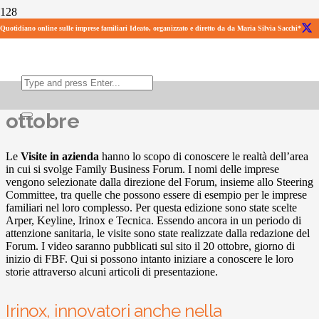
Quotidiano online sulle imprese familiari Ideato, organizzato e diretto da da Maria Silvia Sacchi*
Visite in azienda
Disponibili da giovedì 20
ottobre
Le
Visite in azienda
hanno lo scopo di conoscere le realtà dell’area
in cui si svolge Family Business Forum. I nomi delle imprese
vengono selezionate dalla direzione del Forum, insieme allo Steering
Committee, tra quelle che possono essere di esempio per le imprese
familiari nel loro complesso. Per questa edizione sono state scelte
Arper, Keyline, Irinox e Tecnica. Essendo ancora in un periodo di
attenzione sanitaria, le visite sono state realizzate dalla redazione del
Forum. I video saranno pubblicati sul sito il 20 ottobre, giorno di
inizio di FBF. Qui si possono intanto iniziare a conoscere le loro
storie attraverso alcuni articoli di presentazione.
Irinox, innovatori anche nella