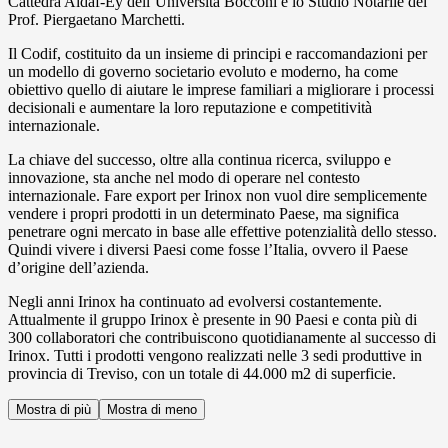
Cattedra Aidaf-Ey dell’Università Bocconi e lo Studio Notarile del
Prof. Piergaetano Marchetti.
Il Codif, costituito da un insieme di principi e raccomandazioni per
un modello di governo societario evoluto e moderno, ha come
obiettivo quello di aiutare le imprese familiari a migliorare i processi
decisionali e aumentare la loro reputazione e competitività
internazionale.
La chiave del successo, oltre alla continua ricerca, sviluppo e
innovazione, sta anche nel modo di operare nel contesto
internazionale. Fare export per Irinox non vuol dire semplicemente
vendere i propri prodotti in un determinato Paese, ma significa
penetrare ogni mercato in base alle effettive potenzialità dello stesso.
Quindi vivere i diversi Paesi come fosse l’Italia, ovvero il Paese
d’origine dell’azienda.
Negli anni Irinox ha continuato ad evolversi costantemente.
Attualmente il gruppo Irinox è presente in 90 Paesi e conta più di
300 collaboratori che contribuiscono quotidianamente al successo di
Irinox. Tutti i prodotti vengono realizzati nelle 3 sedi produttive in
provincia di Treviso, con un totale di 44.000 m2 di superficie.
Mostra di più
Mostra di meno