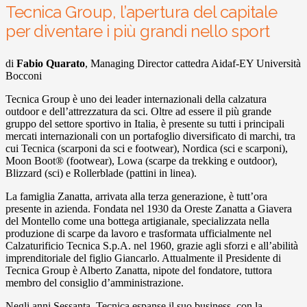
Tecnica Group, l’apertura del capitale
per diventare i più grandi nello sport
di
Fabio Quarato
, Managing Director cattedra Aidaf-EY Università
Bocconi
Tecnica Group è uno dei leader internazionali della calzatura
outdoor e dell’attrezzatura da sci. Oltre ad essere il più grande
gruppo del settore sportivo in Italia, è presente su tutti i principali
mercati internazionali con un portafoglio diversificato di marchi, tra
cui Tecnica (scarponi da sci e footwear), Nordica (sci e scarponi),
Moon Boot® (footwear), Lowa (scarpe da trekking e outdoor),
Blizzard (sci) e Rollerblade (pattini in linea).
La famiglia Zanatta, arrivata alla terza generazione, è tutt’ora
presente in azienda. Fondata nel 1930 da Oreste Zanatta a Giavera
del Montello come una bottega artigianale, specializzata nella
produzione di scarpe da lavoro e trasformata ufficialmente nel
Calzaturificio Tecnica S.p.A. nel 1960, grazie agli sforzi e all’abilità
imprenditoriale del figlio Giancarlo. Attualmente il Presidente di
Tecnica Group è Alberto Zanatta, nipote del fondatore, tuttora
membro del consiglio d’amministrazione.
Negli anni Sessanta, Tecnica espanse il suo business, con la