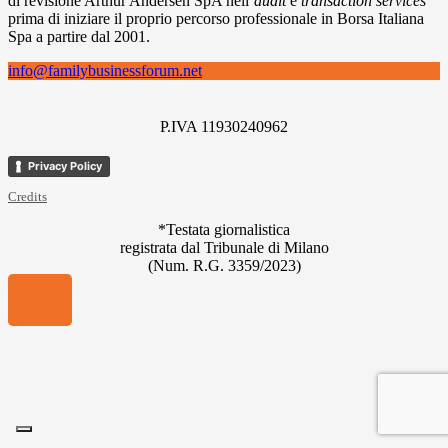
di revisione Arthur Andersen SpA nell’
audit
e
transaction services
prima di iniziare il proprio percorso professionale in Borsa Italiana
Spa a partire dal 2001.
info@familybusinessforum.net
P.IVA 11930240962
Privacy Policy
Credits
*Testata giornalistica
registrata dal Tribunale di Milano
(Num. R.G. 3359/2023)