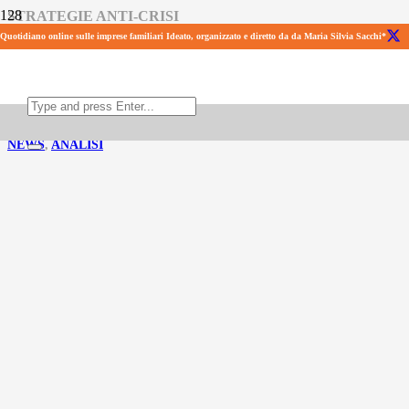
STRATEGIE ANTI-CRISI
Quotidiano online sulle imprese familiari Ideato, organizzato e diretto da da Maria Silvia Sacchi*
Pronti prima: le tre caratteristiche che rendono
l’impresa resiliente
I risultati della ricerca di AIDAF con UniCredit e la Cattedra AIDAF–EY
di Strategia delle Aziende Familiari dell’Università Bocconi
NEWS
,
ANALISI